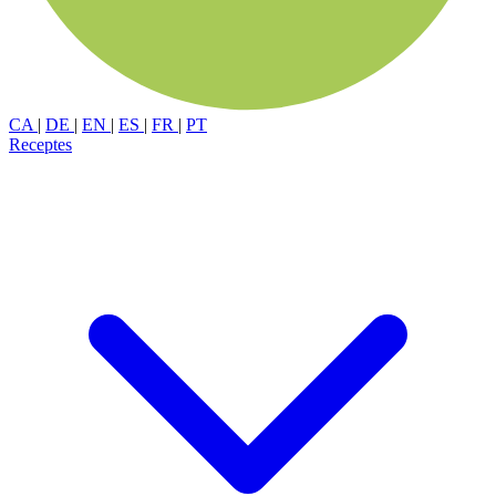
CA
|
DE
|
EN
|
ES
|
FR
|
PT
Receptes