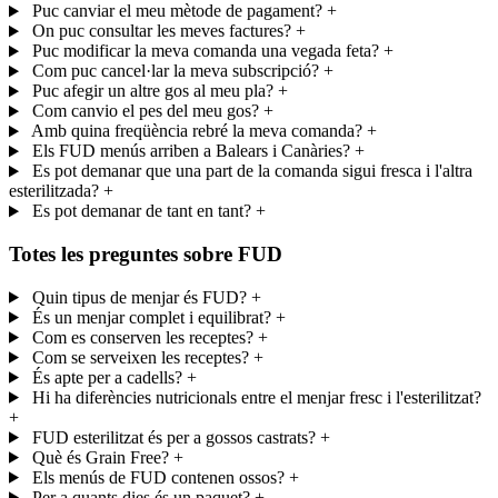
Puc canviar el meu mètode de pagament?
+
On puc consultar les meves factures?
+
Puc modificar la meva comanda una vegada feta?
+
Com puc cancel·lar la meva subscripció?
+
Puc afegir un altre gos al meu pla?
+
Com canvio el pes del meu gos?
+
Amb quina freqüència rebré la meva comanda?
+
Els FUD menús arriben a Balears i Canàries?
+
Es pot demanar que una part de la comanda sigui fresca i l'altra
esterilitzada?
+
Es pot demanar de tant en tant?
+
Totes les preguntes sobre FUD
Quin tipus de menjar és FUD?
+
És un menjar complet i equilibrat?
+
Com es conserven les receptes?
+
Com se serveixen les receptes?
+
És apte per a cadells?
+
Hi ha diferències nutricionals entre el menjar fresc i l'esterilitzat?
+
FUD esterilitzat és per a gossos castrats?
+
Què és Grain Free?
+
Els menús de FUD contenen ossos?
+
Per a quants dies és un paquet?
+