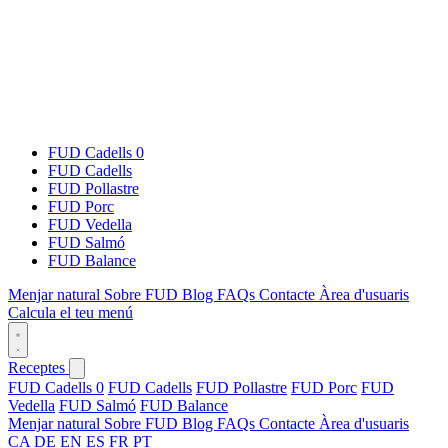
FUD Cadells 0
FUD Cadells
FUD Pollastre
FUD Porc
FUD Vedella
FUD Salmó
FUD Balance
Menjar natural
Sobre FUD
Blog
FAQs
Contacte
Àrea d'usuaris
Calcula el teu menú
Receptes
FUD Cadells 0
FUD Cadells
FUD Pollastre
FUD Porc
FUD
Vedella
FUD Salmó
FUD Balance
Menjar natural
Sobre FUD
Blog
FAQs
Contacte
Àrea d'usuaris
CA
DE
EN
ES
FR
PT