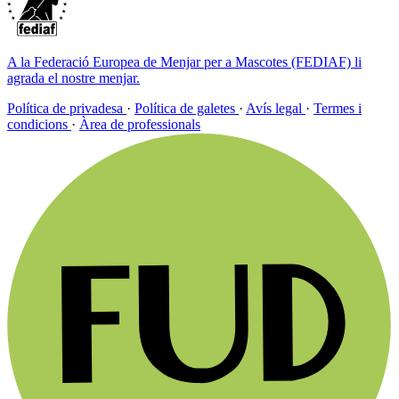
A la Federació Europea de Menjar per a Mascotes (FEDIAF) li
agrada el nostre menjar.
Política de privadesa
·
Política de galetes
·
Avís legal
·
Termes i
condicions
·
Àrea de professionals