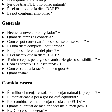
Per què triar FUD i no pinso natural?
+
És el mateix que la dieta BARF?
+
Es pot combinar amb pinso?
+
Generals
Necessita nevera o congelador?
+
Quant de temps es conserva?
+
Com es pot conservar 5 mesos sense conservants?
+
És una dieta completa i equilibrada?
+
En què es diferencia del pinso?
+
És el mateix que la dieta BARF?
+
Teniu receptes per a gossos amb al·lèrgies o sensibilitats?
+
Com es serveix? Cal escalfar-la?
+
Com es calcula la ració del meu gos?
+
Quant costa?
+
Comida casera
És millor el menjar casolà o el menjar natural ja preparat?
+
El menjar casolà per a gossos està equilibrat?
+
Puc combinar el meu menjar casolà amb FUD?
+
Quanta quantitat de menjar necessita el meu gos?
+
FUD necessita nevera?
+