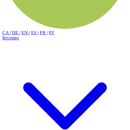
CA
|
DE
|
EN
|
ES
|
FR
|
PT
Receptes