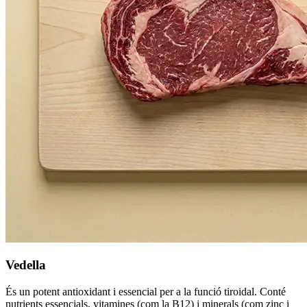
Vedella
És un potent antioxidant i essencial per a la funció tiroidal. Conté
nutrients essencials, vitamines (com la B12) i minerals (com zinc i