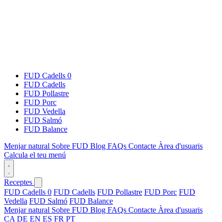
FUD Cadells 0
FUD Cadells
FUD Pollastre
FUD Porc
FUD Vedella
FUD Salmó
FUD Balance
Menjar natural
Sobre FUD
Blog
FAQs
Contacte
Àrea d'usuaris
Calcula el teu menú
Receptes
FUD Cadells 0
FUD Cadells
FUD Pollastre
FUD Porc
FUD
Vedella
FUD Salmó
FUD Balance
Menjar natural
Sobre FUD
Blog
FAQs
Contacte
Àrea d'usuaris
CA
DE
EN
ES
FR
PT