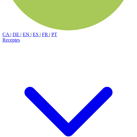
CA
|
DE
|
EN
|
ES
|
FR
|
PT
Receptes