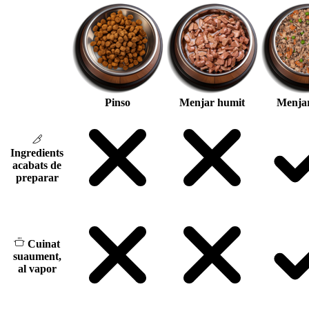
Pinso
Menjar humit
Menjar
Ingredients
acabats de
preparar
Cuinat
suaument,
al vapor