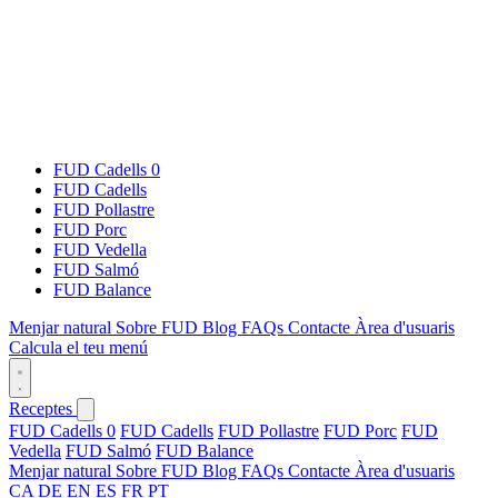
FUD Cadells 0
FUD Cadells
FUD Pollastre
FUD Porc
FUD Vedella
FUD Salmó
FUD Balance
Menjar natural
Sobre FUD
Blog
FAQs
Contacte
Àrea d'usuaris
Calcula el teu menú
Receptes
FUD Cadells 0
FUD Cadells
FUD Pollastre
FUD Porc
FUD
Vedella
FUD Salmó
FUD Balance
Menjar natural
Sobre FUD
Blog
FAQs
Contacte
Àrea d'usuaris
CA
DE
EN
ES
FR
PT