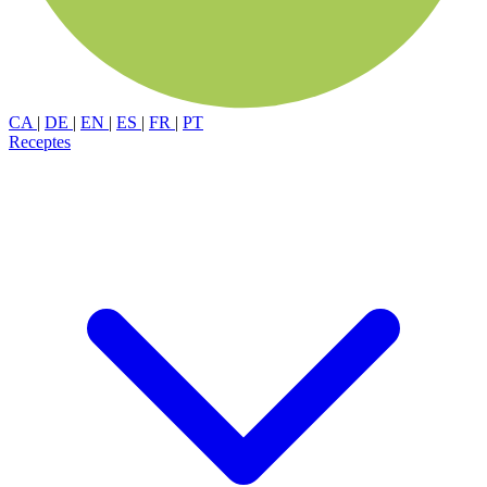
CA
|
DE
|
EN
|
ES
|
FR
|
PT
Receptes