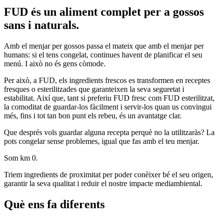
FUD és un aliment complet per a gossos
sans i naturals.
Amb el menjar per gossos passa el mateix que amb el menjar per
humans: si el tens congelat, continues havent de planificar el seu
menú. I això no és gens còmode.
Per això, a FUD, els ingredients frescos es transformen en receptes
fresques o esterilitzades que garanteixen la seva seguretat i
estabilitat. Així que, tant si preferiu FUD fresc com FUD esterilitzat,
la comoditat de guardar-los fàcilment i servir-los quan us convingui
més, fins i tot tan bon punt els rebeu, és un avantatge clar.
Que després vols guardar alguna recepta perquè no la utilitzaràs? La
pots congelar sense problemes, igual que fas amb el teu menjar.
Som km 0.
Triem ingredients de proximitat per poder conèixer bé el seu origen,
garantir la seva qualitat i reduir el nostre impacte mediambiental.
Què ens fa diferents