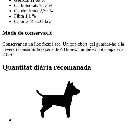
Greixos
11,89 %
Carbohidrats
7,12 %
Cendra bruta
2,79 %
Fibra
1,1 %
Calories
216,22 kcal
Mode de conservació
Conservar en un lloc fresc i sec. Un cop obert, cal guardar-ho a la
nevera i consumir-ho abans de 48 hores. També es pot congelar a
-18 ºC.
Quantitat diària recomanada