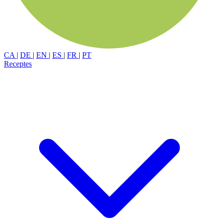
CA
|
DE
|
EN
|
ES
|
FR
|
PT
Receptes