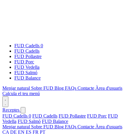
FUD Cadells 0
FUD Cadells
FUD Pollastre
FUD Porc
FUD Vedella
FUD Salmó
FUD Balance
Menjar natural
Sobre FUD
Blog
FAQs
Contacte
Àrea d'usuaris
Calcula el teu menú
Receptes
FUD Cadells 0
FUD Cadells
FUD Pollastre
FUD Porc
FUD
Vedella
FUD Salmó
FUD Balance
Menjar natural
Sobre FUD
Blog
FAQs
Contacte
Àrea d'usuaris
CA
DE
EN
ES
FR
PT