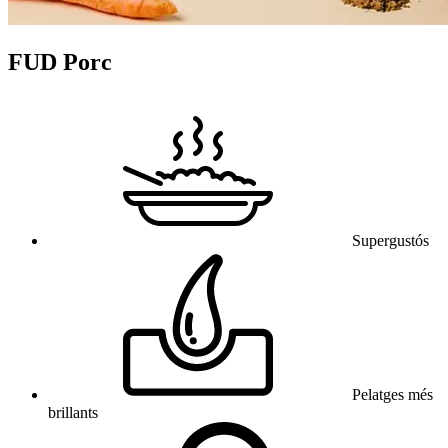
FUD Porc
Supergustós
Pelatges més
brillants