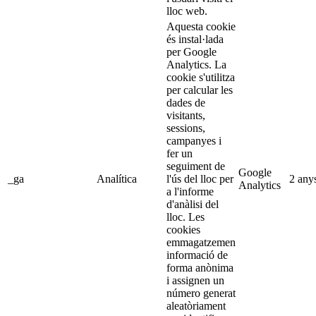
lloc web.
Aquesta cookie
és instal·lada
per Google
Analytics. La
cookie s'utilitza
per calcular les
dades de
visitants,
sessions,
campanyes i
fer un
seguiment de
Google
_ga
Analítica
l'ús del lloc per
2 any
Analytics
a l'informe
d'anàlisi del
lloc. Les
cookies
emmagatzemen
informació de
forma anònima
i assignen un
número generat
aleatòriament