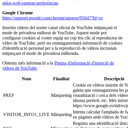
sitios-web-rastrear-preferencias
Google Chrome
https://support.google.com/chrome/answer/95647?hl=es
Inserim vídeos del nostre canal oficial de YouTube mitjançant el
mode de privadesa millorat de YouTube. Aquest mode pot
configurar cookies al vostre equip un cop feu clic al reproductor de
vídeo de YouTube, però no emmagatzemarà informació de cookies
d'identificació personal per a la reproducció de vídeos incrustats
mitjançant el mode de privadesa millorada.
Obteniu més informació a la
Pàgina d'informació d'inserció de
vídeos de YouTube
.
Nom
Finalitat
Descripció
Cookie en vídeos inserits de 
galeta que emmagatzema les pr
PREF
Màrqueting
visualització i cerca dels víd
idioma preferit, etc. Més infor
https://www.google.es/intl/es/p
Intenta calcular l'amplada de b
VISITOR_INFO1_LIVE
Màrqueting
en pàgines amb vídeos de YouT
Registra una identificació úni