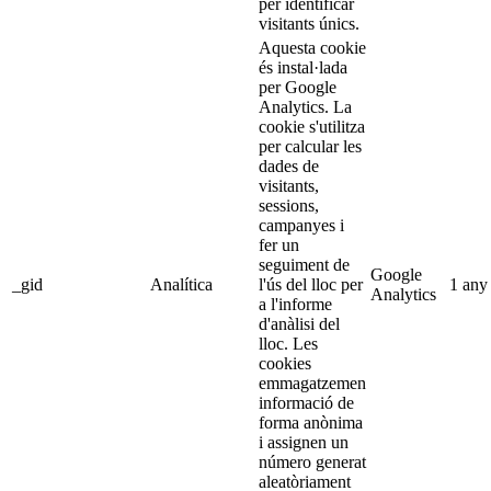
per identificar
visitants únics.
Aquesta cookie
és instal·lada
per Google
Analytics. La
cookie s'utilitza
per calcular les
dades de
visitants,
sessions,
campanyes i
fer un
seguiment de
Google
_gid
Analítica
l'ús del lloc per
1 any
Analytics
a l'informe
d'anàlisi del
lloc. Les
cookies
emmagatzemen
informació de
forma anònima
i assignen un
número generat
aleatòriament