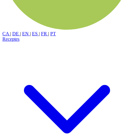
CA
|
DE
|
EN
|
ES
|
FR
|
PT
Receptes