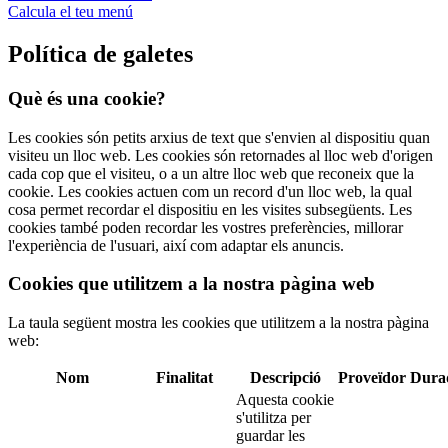
Calcula el teu menú
Política de galetes
Què és una cookie?
Les cookies són petits arxius de text que s'envien al dispositiu quan
visiteu un lloc web. Les cookies són retornades al lloc web d'origen
cada cop que el visiteu, o a un altre lloc web que reconeix que la
cookie. Les cookies actuen com un record d'un lloc web, la qual
cosa permet recordar el dispositiu en les visites subsegüents. Les
cookies també poden recordar les vostres preferències, millorar
l'experiència de l'usuari, així com adaptar els anuncis.
Cookies que utilitzem a la nostra pàgina web
La taula següent mostra les cookies que utilitzem a la nostra pàgina
web:
Nom
Finalitat
Descripció
Proveïdor
Dura
Aquesta cookie
s'utilitza per
guardar les