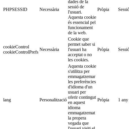
dades de la
sessió de
PHPSESSID
Necessària
Pròpia
Sessi
l'usuari.
Aquesta cookie
és essencial pel
funcionament
de la web.
Cookie que
permet saber si
cookieControl
Necessària
l'usuari ha
Pròpia
Sessi
cookieControlPrefs
acceptat o no
les cookies.
Aquesta cookie
s'utilitza per
emmagatzemar
les preferències
d'idioma d'un
usuari per
oferir contingut
lang
Personalització
Pròpia
1 any
en aquest
idioma
emmagatzemat
la propera
vegada que
l'usuari visiti el