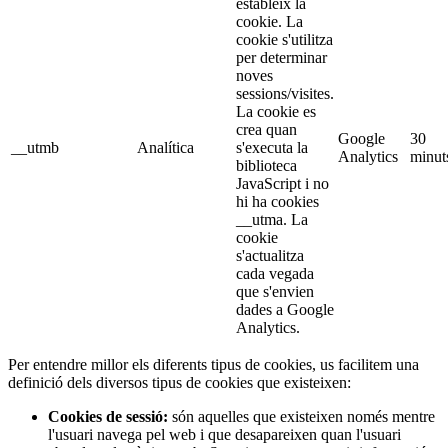
estableix la
cookie. La
cookie s'utilitza
per determinar
noves
sessions/visites.
La cookie es
crea quan
Google
30
__utmb
Analítica
s'executa la
Analytics
minut
biblioteca
JavaScript i no
hi ha cookies
__utma. La
cookie
s'actualitza
cada vegada
que s'envien
dades a Google
Analytics.
Per entendre millor els diferents tipus de cookies, us facilitem una
definició dels diversos tipus de cookies que existeixen:
Cookies de sessió:
són aquelles que existeixen només mentre
l'usuari navega pel web i que desapareixen quan l'usuari