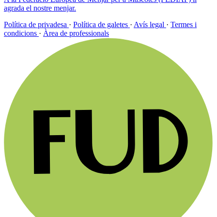
agrada el nostre menjar.
Política de privadesa
·
Política de galetes
·
Avís legal
·
Termes i
condicions
·
Àrea de professionals