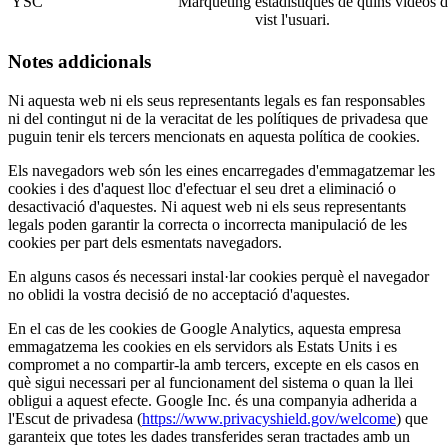
YSC
Màrqueting
estadístiques de quins vídeos
vist l'usuari.
Notes addicionals
Ni aquesta web ni els seus representants legals es fan responsables
ni del contingut ni de la veracitat de les polítiques de privadesa que
puguin tenir els tercers mencionats en aquesta política de cookies.
Els navegadors web són les eines encarregades d'emmagatzemar les
cookies i des d'aquest lloc d'efectuar el seu dret a eliminació o
desactivació d'aquestes. Ni aquest web ni els seus representants
legals poden garantir la correcta o incorrecta manipulació de les
cookies per part dels esmentats navegadors.
En alguns casos és necessari instal·lar cookies perquè el navegador
no oblidi la vostra decisió de no acceptació d'aquestes.
En el cas de les cookies de Google Analytics, aquesta empresa
emmagatzema les cookies en els servidors als Estats Units i es
compromet a no compartir-la amb tercers, excepte en els casos en
què sigui necessari per al funcionament del sistema o quan la llei
obligui a aquest efecte. Google Inc. és una companyia adherida a
l'Escut de privadesa (
https://www.privacyshield.gov/welcome
) que
garanteix que totes les dades transferides seran tractades amb un