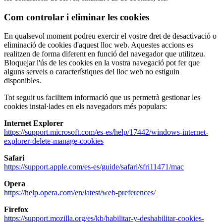
Com controlar i eliminar les cookies
En qualsevol moment podreu exercir el vostre dret de desactivació o
eliminació de cookies d'aquest lloc web. Aquestes accions es
realitzen de forma diferent en funció del navegador que utilitzeu.
Bloquejar l'ús de les cookies en la vostra navegació pot fer que
alguns serveis o característiques del lloc web no estiguin
disponibles.
Tot seguit us facilitem informació que us permetrà gestionar les
cookies instal·lades en els navegadors més populars:
Internet Explorer
https://support.microsoft.com/es-es/help/17442/windows-internet-
explorer-delete-manage-cookies
Safari
https://support.apple.com/es-es/guide/safari/sfri11471/mac
Opera
https://help.opera.com/en/latest/web-preferences/
Firefox
https://support.mozilla.org/es/kb/habilitar-y-deshabilitar-cookies-