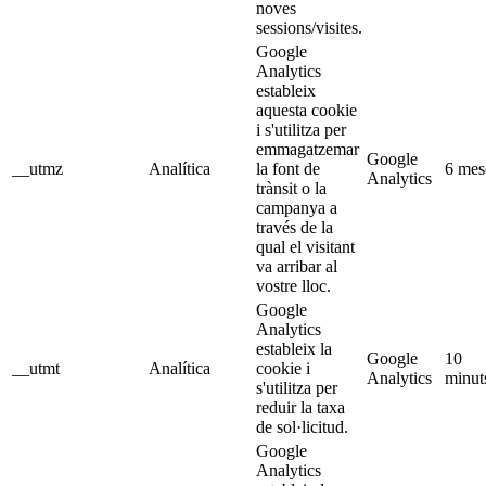
noves
sessions/visites.
Google
Analytics
estableix
aquesta cookie
i s'utilitza per
emmagatzemar
Google
__utmz
Analítica
la font de
6 mes
Analytics
trànsit o la
campanya a
través de la
qual el visitant
va arribar al
vostre lloc.
Google
Analytics
estableix la
Google
10
__utmt
Analítica
cookie i
Analytics
minut
s'utilitza per
reduir la taxa
de sol·licitud.
Google
Analytics