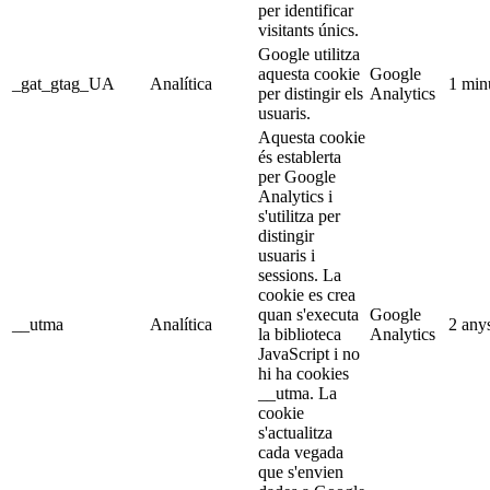
per identificar
visitants únics.
Google utilitza
aquesta cookie
Google
_gat_gtag_UA
Analítica
1 min
per distingir els
Analytics
usuaris.
Aquesta cookie
és establerta
per Google
Analytics i
s'utilitza per
distingir
usuaris i
sessions. La
cookie es crea
quan s'executa
Google
__utma
Analítica
2 any
la biblioteca
Analytics
JavaScript i no
hi ha cookies
__utma. La
cookie
s'actualitza
cada vegada
que s'envien