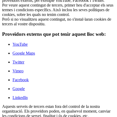
proveïdors externs, per exemple YouTube, Facebook i Twitter.
Per veure aquest contingut de tercers, primer heu d'acceptar els seus
termes i condicions específics. Això inclou les seves polítiques de
cookies, sobre les quals no tenim control.
Però si no visualitzeu aquest contingut, no s'instal·laran cookies de
tercers al vostre dispositiu.
Proveïdors externs que pot tenir aquest lloc web:
YouTube
Google Maps
Twitter
Vimeo
Facebook
Google
LinkedIn
Aquests serveis de tercers estan fora del control de la nostra
organització. Els proveïdors poden, en qualsevol moment, canviar
les condicions de servei, finalitat i ús de cookies, etc.