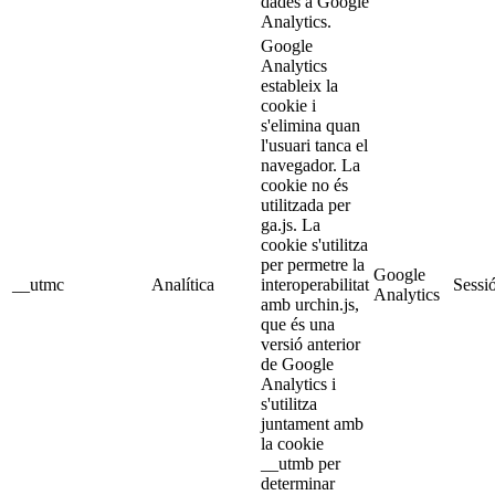
dades a Google
Analytics.
Google
Analytics
estableix la
cookie i
s'elimina quan
l'usuari tanca el
navegador. La
cookie no és
utilitzada per
ga.js. La
cookie s'utilitza
per permetre la
Google
__utmc
Analítica
interoperabilitat
Sessi
Analytics
amb urchin.js,
que és una
versió anterior
de Google
Analytics i
s'utilitza
juntament amb
la cookie
__utmb per
determinar