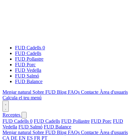
FUD Cadells 0
FUD Cadells
FUD Pollastre
FUD Porc
FUD Vedella
FUD Salmó
FUD Balance
Menjar natural
Sobre FUD
Blog
FAQs
Contacte
Àrea d'usuaris
Calcula el teu menú
Receptes
FUD Cadells 0
FUD Cadells
FUD Pollastre
FUD Porc
FUD
Vedella
FUD Salmó
FUD Balance
Menjar natural
Sobre FUD
Blog
FAQs
Contacte
Àrea d'usuaris
CA
DE
EN
ES
FR
PT