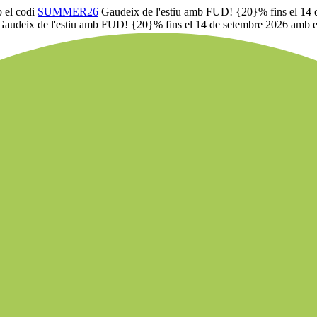
 el codi
SUMMER26
Gaudeix de l'estiu amb FUD! {20}% fins el 14 
Gaudeix de l'estiu amb FUD! {20}% fins el 14 de setembre 2026 amb e