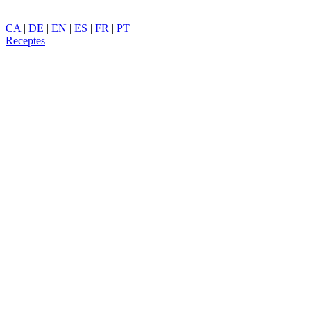
CA
|
DE
|
EN
|
ES
|
FR
|
PT
Receptes