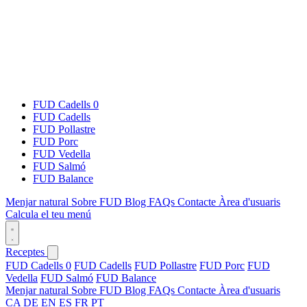
FUD Cadells 0
FUD Cadells
FUD Pollastre
FUD Porc
FUD Vedella
FUD Salmó
FUD Balance
Menjar natural
Sobre FUD
Blog
FAQs
Contacte
Àrea d'usuaris
Calcula el teu menú
Receptes
FUD Cadells 0
FUD Cadells
FUD Pollastre
FUD Porc
FUD
Vedella
FUD Salmó
FUD Balance
Menjar natural
Sobre FUD
Blog
FAQs
Contacte
Àrea d'usuaris
CA
DE
EN
ES
FR
PT