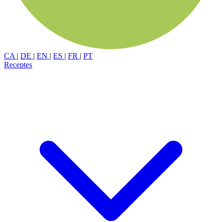
CA
|
DE
|
EN
|
ES
|
FR
|
PT
Receptes