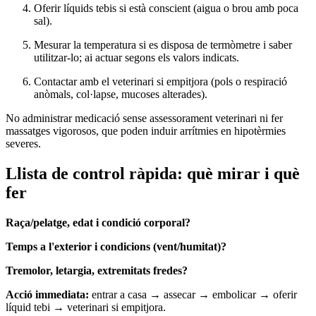
Oferir líquids tebis si està conscient (aigua o brou amb poca
sal).
Mesurar la temperatura si es disposa de termòmetre i saber
utilitzar-lo; ai actuar segons els valors indicats.
Contactar amb el veterinari si empitjora (pols o respiració
anòmals, col·lapse, mucoses alterades).
No administrar medicació sense assessorament veterinari ni fer
massatges vigorosos, que poden induir arrítmies en hipotèrmies
severes.
Llista de control ràpida: què mirar i què
fer
Raça/pelatge, edat i condició corporal?
Temps a l'exterior i condicions (vent/humitat)?
Tremolor, letargia, extremitats fredes?
Acció immediata:
entrar a casa → assecar → embolicar → oferir
líquid tebi → veterinari si empitjora.