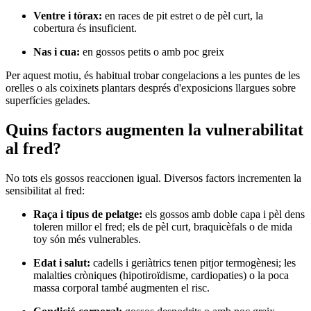
Ventre i tòrax:
en races de pit estret o de pèl curt, la
cobertura és insuficient.
Nas i cua:
en gossos petits o amb poc greix
Per aquest motiu, és habitual trobar congelacions a les puntes de les
orelles o als coixinets plantars després d'exposicions llargues sobre
superfícies gelades.
Quins factors augmenten la vulnerabilitat
al fred?
No tots els gossos reaccionen igual. Diversos factors incrementen la
sensibilitat al fred:
Raça i tipus de pelatge:
els gossos amb doble capa i pèl dens
toleren millor el fred; els de pèl curt, braquicèfals o de mida
toy són més vulnerables.
Edat i salut:
cadells i geriàtrics tenen pitjor termogènesi; les
malalties cròniques (hipotiroïdisme, cardiopaties) o la poca
massa corporal també augmenten el risc.