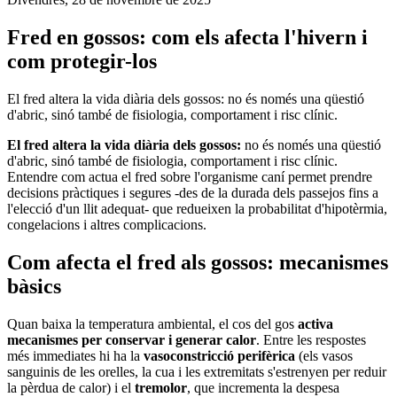
Fred en gossos: com els afecta l'hivern i
com protegir-los
El fred altera la vida diària dels gossos: no és només una qüestió
d'abric, sinó també de fisiologia, comportament i risc clínic.
El fred altera la vida diària dels gossos:
no és només una qüestió
d'abric, sinó també de fisiologia, comportament i risc clínic.
Entendre com actua el fred sobre l'organisme caní permet prendre
decisions pràctiques i segures -des de la durada dels passejos fins a
l'elecció d'un llit adequat- que redueixen la probabilitat d'hipotèrmia,
congelacions i altres complicacions.
Com afecta el fred als gossos: mecanismes
bàsics
Quan baixa la temperatura ambiental, el cos del gos
activa
mecanismes per conservar i generar calor
. Entre les respostes
més immediates hi ha la
vasoconstricció perifèrica
(els vasos
sanguinis de les orelles, la cua i les extremitats s'estrenyen per reduir
la pèrdua de calor) i el
tremolor
, que incrementa la despesa