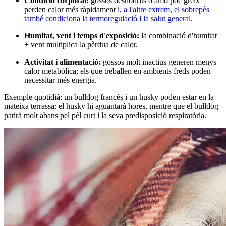
Condició corporal:
gossos desnodrits o amb poc greix
perden calor més ràpidament
i, a l'altre extrem, el sobrepès
també condiciona la termoregulació i la salut general
.
Humitat, vent i temps d'exposició:
la combinació d'humitat
+ vent multiplica la pèrdua de calor.
Activitat i alimentació:
gossos molt inactius generen menys
calor metabòlica; els que treballen en ambients freds poden
necessitar més energia.
Exemple quotidià: un bulldog francès i un husky poden estar en la
mateixa terrassa; el husky hi aguantarà hores, mentre que el bulldog
patirà molt abans pel pèl curt i la seva predisposició respiratòria.