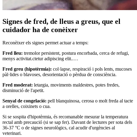
Signes de fred, de lleus a greus, que el
cuidador ha de conèixer
Reconèixer els signes permet actuar a temps:
Fred lleu:
tremolor persistent, postura encorbada, cerca de refugi,
menys activitat.ctetur adipiscing elit..…
Fred greu (hipotèrmia):
col·lapse, respiració i pols lents, mucoses
pàl·lides o blavoses, desorientació o pèrdua de consciència.
Fred moderat:
letargia, moviments maldestres, potes fredes,
disminució de l'apetit.
Senyal de congelació:
pell blanquinosa, cerosa o molt freda al tacte
a orelles, coixinets o cua.
Si se sospita d'hipotèrmia, és recomanable mesurar la temperatura
rectal amb precaució (si se sap fer). Davant de lectures per sota dels
36-37 °C o de signes neurològics, cal acudir d'urgències al
veterinari.