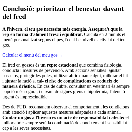
Conclusió: prioritzar el benestar davant
del fred
A l'hivern, el teu gos necessita més energia. Assegura't que la
rep en forma d'aliment fresc i equilibrat.
Calcula en 2 minuts el
menú personalitzat segons el pes, l'edat i el nivell d'activitat del teu
gos.
Calcular el menú del meu gos →
El fred en gossos és
un repte estacional
que combina fisiologia,
conducta i mesures de prevenció. Amb accions senzilles -ajustar
passejos, protegir les potes, utilitzar abric quan calgui, millorar el llit
i ajustar la ració si cal-
el risc de complicacions es redueix de
manera dràstica
. En cas de dubte, consultar un veterinari és sempre
l'opció més segura; i davant de signes greus d'hipotèrmia, l'atenció
urgent és imprescindible.
Des de FUD, recomanem observar el comportament i les condicions
amb atenció i aplicar aquestes mesures adaptades a cada animal.
Cuidar un gos a l'hivern és un acte de responsabilitat i afecte:
el
millor abric sempre serà la combinació de coneixement i sensibilitat
cap a les seves necessitats.