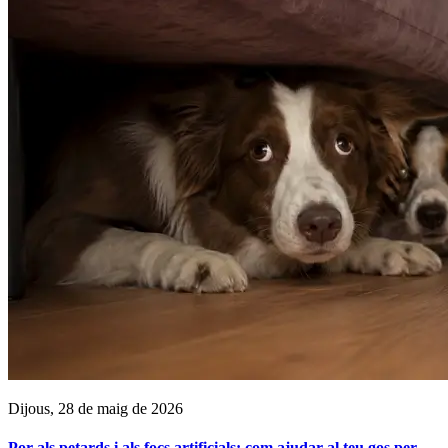
Dijous, 28 de maig de 2026
Por als petards i als focs artificials: com ajudar al teu gos per