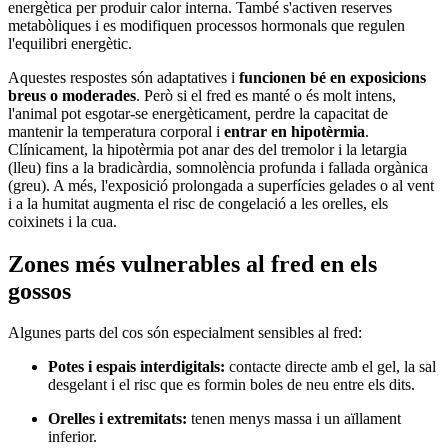
energètica per produir calor interna. També s'activen reserves
metabòliques i es modifiquen processos hormonals que regulen
l'equilibri energètic.
Aquestes respostes són adaptatives i
funcionen bé en exposicions
breus o moderades
. Però si el fred es manté o és molt intens,
l'animal pot esgotar-se energèticament, perdre la capacitat de
mantenir la temperatura corporal i
entrar en hipotèrmia
.
Clínicament, la hipotèrmia pot anar des del tremolor i la letargia
(lleu) fins a la bradicàrdia, somnolència profunda i fallada orgànica
(greu). A més, l'exposició prolongada a superfícies gelades o al vent
i a la humitat augmenta el risc de congelació a les orelles, els
coixinets i la cua.
Zones més vulnerables al fred en els
gossos
Algunes parts del cos són especialment sensibles al fred:
Potes i espais interdigitals:
contacte directe amb el gel, la sal
desgelant i el risc que es formin boles de neu entre els dits.
Orelles i extremitats:
tenen menys massa i un aïllament
inferior.