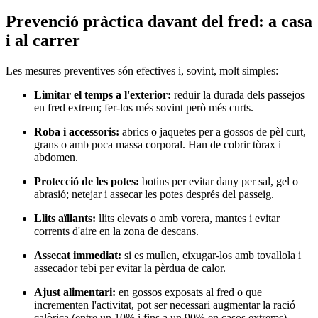
Prevenció pràctica davant del fred: a casa
i al carrer
Les mesures preventives són efectives i, sovint, molt simples:
Limitar el temps a l'exterior:
reduir la durada dels passejos
en fred extrem; fer-los més sovint però més curts.
Roba i accessoris:
abrics o jaquetes per a gossos de pèl curt,
grans o amb poca massa corporal. Han de cobrir tòrax i
abdomen.
Protecció de les potes:
botins per evitar dany per sal, gel o
abrasió; netejar i assecar les potes després del passeig.
Llits aïllants:
llits elevats o amb vorera, mantes i evitar
corrents d'aire en la zona de descans.
Assecat immediat:
si es mullen, eixugar-los amb tovallola i
assecador tebi per evitar la pèrdua de calor.
Ajust alimentari:
en gossos exposats al fred o que
incrementen l'activitat, pot ser necessari augmentar la ració
calòrica (entre un 10% i fins a un 90% en casos extrems).