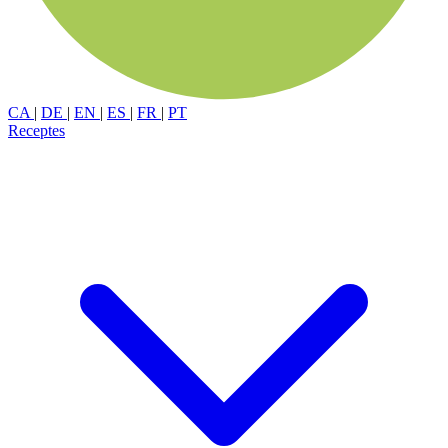
CA
|
DE
|
EN
|
ES
|
FR
|
PT
Receptes