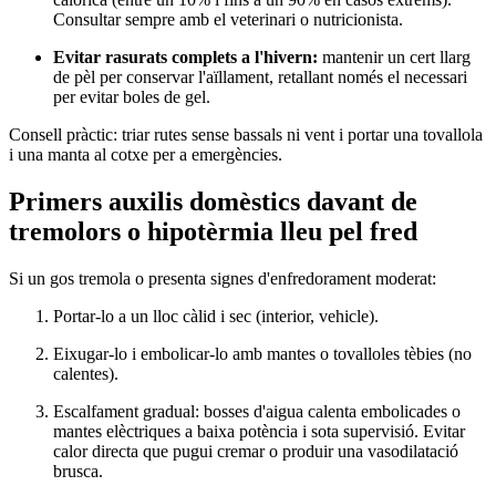
Consultar sempre amb el veterinari o nutricionista.
Evitar rasurats complets a l'hivern:
mantenir un cert llarg
de pèl per conservar l'aïllament, retallant només el necessari
per evitar boles de gel.
Consell pràctic: triar rutes sense bassals ni vent i portar una tovallola
i una manta al cotxe per a emergències.
Primers auxilis domèstics davant de
tremolors o hipotèrmia lleu pel fred
Si un gos tremola o presenta signes d'enfredorament moderat:
Portar-lo a un lloc càlid i sec (interior, vehicle).
Eixugar-lo i embolicar-lo amb mantes o tovalloles tèbies (no
calentes).
Escalfament gradual: bosses d'aigua calenta embolicades o
mantes elèctriques a baixa potència i sota supervisió. Evitar
calor directa que pugui cremar o produir una vasodilatació
brusca.