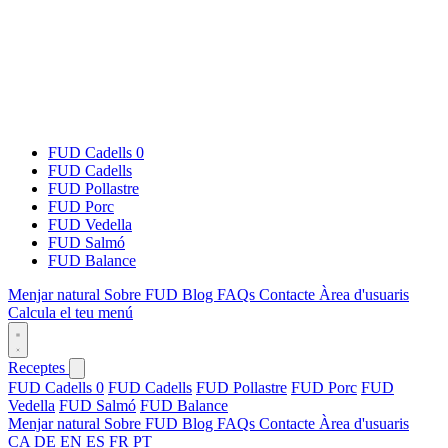
FUD Cadells 0
FUD Cadells
FUD Pollastre
FUD Porc
FUD Vedella
FUD Salmó
FUD Balance
Menjar natural
Sobre FUD
Blog
FAQs
Contacte
Àrea d'usuaris
Calcula el teu menú
Receptes
FUD Cadells 0
FUD Cadells
FUD Pollastre
FUD Porc
FUD
Vedella
FUD Salmó
FUD Balance
Menjar natural
Sobre FUD
Blog
FAQs
Contacte
Àrea d'usuaris
CA
DE
EN
ES
FR
PT