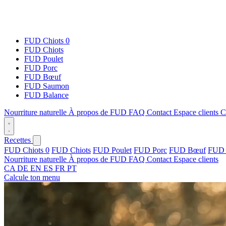
FUD Chiots 0
FUD Chiots
FUD Poulet
FUD Porc
FUD Bœuf
FUD Saumon
FUD Balance
Nourriture naturelle
À propos de FUD
FAQ
Contact
Espace clients
C
Recettes
FUD Chiots 0
FUD Chiots
FUD Poulet
FUD Porc
FUD Bœuf
FUD 
Nourriture naturelle
À propos de FUD
FAQ
Contact
Espace clients
CA
DE
EN
ES
FR
PT
Calcule ton menu