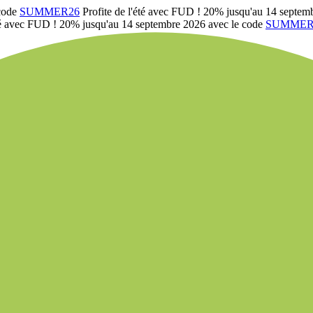
 code
SUMMER26
Profite de l'été avec FUD ! 20% jusqu'au 14 septem
été avec FUD ! 20% jusqu'au 14 septembre 2026 avec le code
SUMMER