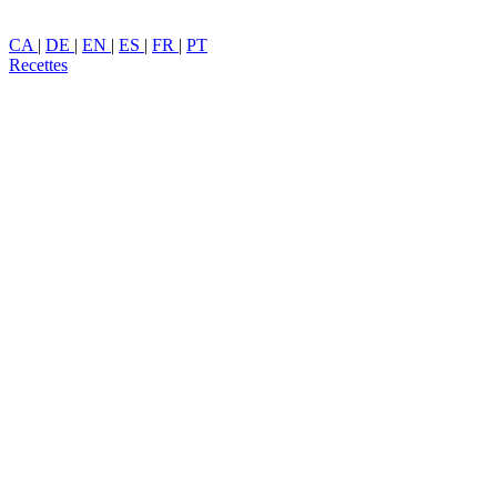
CA
|
DE
|
EN
|
ES
|
FR
|
PT
Recettes