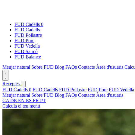
FUD Cadells 0
FUD Cadells
FUD Pollastre
FUD Porc
FUD Vedella
FUD Salmó
FUD Balance
Menjar natural
Sobre FUD
Blog
FAQs
Contacte
Àrea d'usuaris
Calcu
Receptes
FUD Cadells 0
FUD Cadells
FUD Pollastre
FUD Porc
FUD Vedella
Menjar natural
Sobre FUD
Blog
FAQs
Contacte
Àrea d'usuaris
CA
DE
EN
ES
FR
PT
Calcula el teu menú