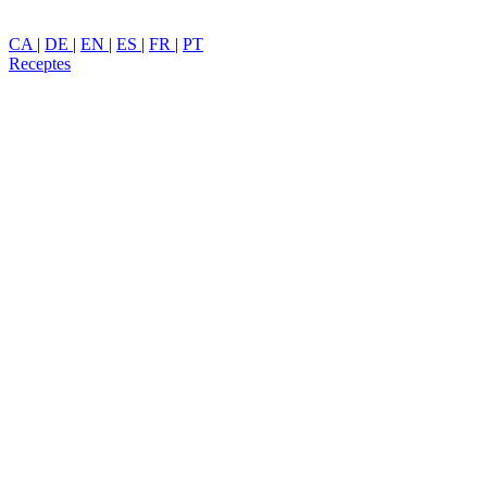
CA
|
DE
|
EN
|
ES
|
FR
|
PT
Receptes