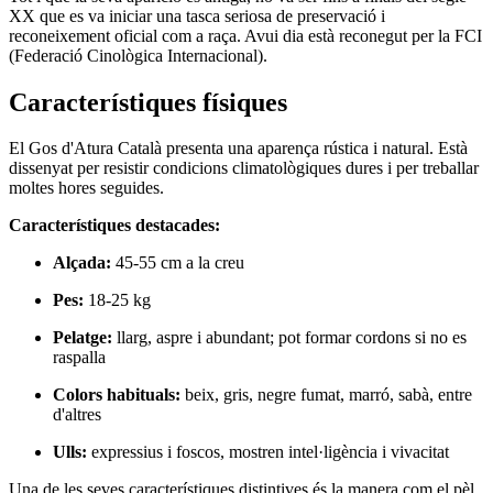
XX que es va iniciar una tasca seriosa de preservació i
reconeixement oficial com a raça. Avui dia està reconegut per la FCI
(Federació Cinològica Internacional).
Característiques físiques
El Gos d'Atura Català presenta una aparença rústica i natural. Està
dissenyat per resistir condicions climatològiques dures i per treballar
moltes hores seguides.
Característiques destacades:
Alçada:
45-55 cm a la creu
Pes:
18-25 kg
Pelatge:
llarg, aspre i abundant; pot formar cordons si no es
raspalla
Colors habituals:
beix, gris, negre fumat, marró, sabà, entre
d'altres
Ulls:
expressius i foscos, mostren intel·ligència i vivacitat
Una de les seves característiques distintives és la manera com el pèl