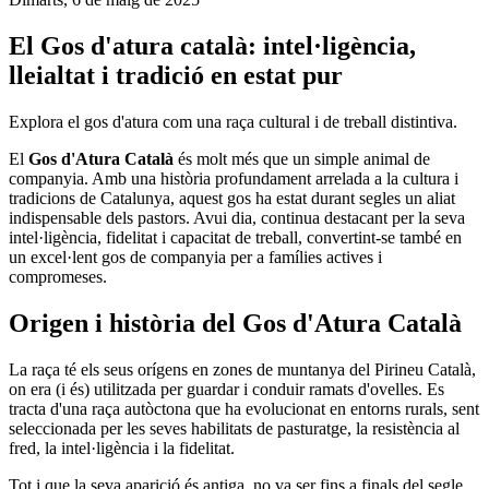
El Gos d'atura català: intel·ligència,
lleialtat i tradició en estat pur
Explora el gos d'atura com una raça cultural i de treball distintiva.
El
Gos d'Atura Català
és molt més que un simple animal de
companyia. Amb una història profundament arrelada a la cultura i
tradicions de Catalunya, aquest gos ha estat durant segles un aliat
indispensable dels pastors. Avui dia, continua destacant per la seva
intel·ligència, fidelitat i capacitat de treball, convertint-se també en
un excel·lent gos de companyia per a famílies actives i
compromeses.
Origen i història del Gos d'Atura Català
La raça té els seus orígens en zones de muntanya del Pirineu Català,
on era (i és) utilitzada per guardar i conduir ramats d'ovelles. Es
tracta d'una raça autòctona que ha evolucionat en entorns rurals, sent
seleccionada per les seves habilitats de pasturatge, la resistència al
fred, la intel·ligència i la fidelitat.
Tot i que la seva aparició és antiga, no va ser fins a finals del segle