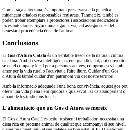
Com a raça autòctona, és important preservar-ne la genètica
mitjançant criadors responsables registrats. Tanmateix, també es
poden trobar exemplars a protectores i associacions dedicades a
races autòctones. Sigui quina sigui la via, cal assegurar-se del
benestar i procedència ètica de l'animal.
Conclusions
El
Gos d'Atura Català
és un veritable tresor de la natura i cultura
catalana. Amb la seva intel·ligència, energia i lleialtat, pot convertir-
se en el company ideal per a persones actives, compromeses i amb
amor per la vida rural o l'activitat a l'aire lliure. Cuidar d'un Gos
d'Atura és també cuidar d'un patrimoni viu del nostre territori.
Amb la informació adequada i una bona convivència, aquest gos pot
oferir una vida plena i enriquidora a qualsevol llar catalanoparlant o
amant de les tradicions locals.
L'alimentació que un Gos d'Atura es mereix
El Gos d'Atura Català és actiu, resistent i treballador: necessita una
dieta rica en proteïna animal de qualitat que acompanyi el seu nivell
d'energia i mantingui el seu pelatge en bon estat. A FUD elaborem