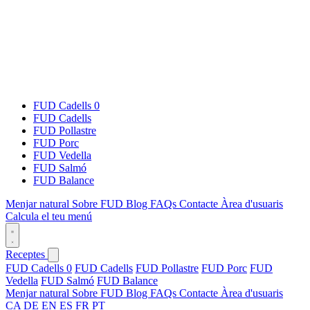
FUD Cadells 0
FUD Cadells
FUD Pollastre
FUD Porc
FUD Vedella
FUD Salmó
FUD Balance
Menjar natural
Sobre FUD
Blog
FAQs
Contacte
Àrea d'usuaris
Calcula el teu menú
Receptes
FUD Cadells 0
FUD Cadells
FUD Pollastre
FUD Porc
FUD
Vedella
FUD Salmó
FUD Balance
Menjar natural
Sobre FUD
Blog
FAQs
Contacte
Àrea d'usuaris
CA
DE
EN
ES
FR
PT