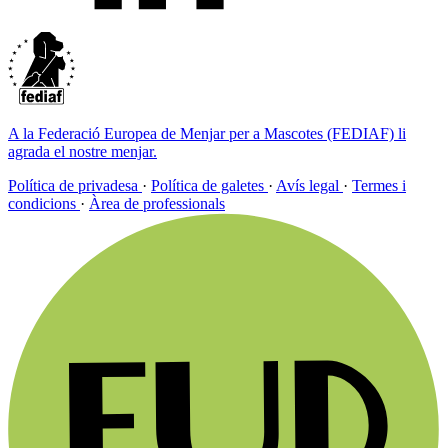
A la Federació Europea de Menjar per a Mascotes (FEDIAF) li
agrada el nostre menjar.
Política de privadesa
·
Política de galetes
·
Avís legal
·
Termes i
condicions
·
Àrea de professionals