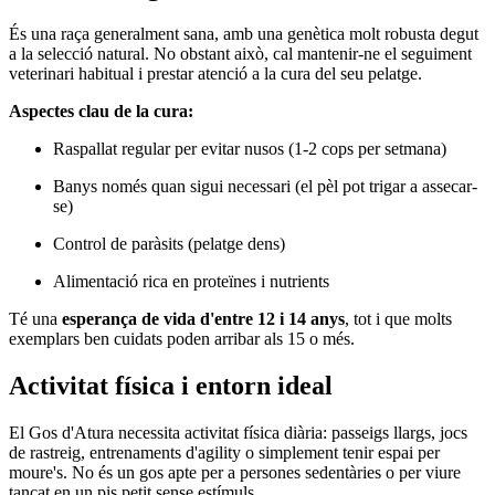
És una raça generalment sana, amb una genètica molt robusta degut
a la selecció natural. No obstant això, cal mantenir-ne el seguiment
veterinari habitual i prestar atenció a la cura del seu pelatge.
Aspectes clau de la cura:
Raspallat regular per evitar nusos (1-2 cops per setmana)
Banys només quan sigui necessari (el pèl pot trigar a assecar-
se)
Control de paràsits (pelatge dens)
Alimentació rica en proteïnes i nutrients
Té una
esperança de vida d'entre 12 i 14 anys
, tot i que molts
exemplars ben cuidats poden arribar als 15 o més.
Activitat física i entorn ideal
El Gos d'Atura necessita activitat física diària: passeigs llargs, jocs
de rastreig, entrenaments d'agility o simplement tenir espai per
moure's. No és un gos apte per a persones sedentàries o per viure
tancat en un pis petit sense estímuls.