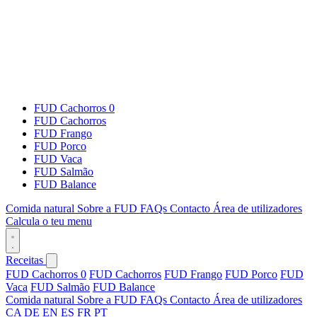
FUD Cachorros 0
FUD Cachorros
FUD Frango
FUD Porco
FUD Vaca
FUD Salmão
FUD Balance
Comida natural
Sobre a FUD
FAQs
Contacto
Área de utilizadores
Calcula o teu menu
Receitas
FUD Cachorros 0
FUD Cachorros
FUD Frango
FUD Porco
FUD
Vaca
FUD Salmão
FUD Balance
Comida natural
Sobre a FUD
FAQs
Contacto
Área de utilizadores
CA
DE
EN
ES
FR
PT