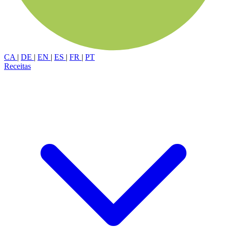
CA
|
DE
|
EN
|
ES
|
FR
|
PT
Receitas