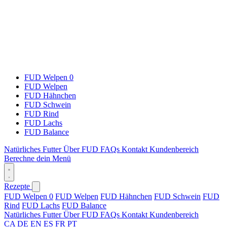
FUD Welpen 0
FUD Welpen
FUD Hähnchen
FUD Schwein
FUD Rind
FUD Lachs
FUD Balance
Natürliches Futter
Über FUD
FAQs
Kontakt
Kundenbereich
Berechne dein Menü
Rezepte
FUD Welpen 0
FUD Welpen
FUD Hähnchen
FUD Schwein
FUD
Rind
FUD Lachs
FUD Balance
Natürliches Futter
Über FUD
FAQs
Kontakt
Kundenbereich
CA
DE
EN
ES
FR
PT