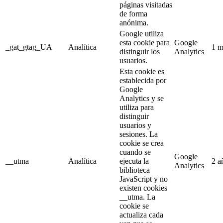
páginas visitadas
de forma
anónima.
Google utiliza
esta cookie para
Google
_gat_gtag_UA
Analítica
1 m
distinguir los
Analytics
usuarios.
Esta cookie es
establecida por
Google
Analytics y se
utiliza para
distinguir
usuarios y
sesiones. La
cookie se crea
cuando se
Google
__utma
Analítica
ejecuta la
2 a
Analytics
biblioteca
JavaScript y no
existen cookies
__utma. La
cookie se
actualiza cada