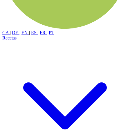
CA
|
DE
|
EN
|
ES
|
FR
|
PT
Recetas