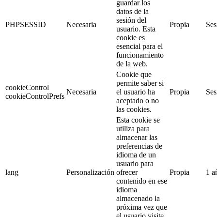
guardar los
datos de la
sesión del
PHPSESSID
Necesaria
Propia
Ses
usuario. Esta
cookie es
esencial para el
funcionamiento
de la web.
Cookie que
permite saber si
cookieControl
Necesaria
el usuario ha
Propia
Ses
cookieControlPrefs
aceptado o no
las cookies.
Esta cookie se
utiliza para
almacenar las
preferencias de
idioma de un
usuario para
lang
Personalización
ofrecer
Propia
1 a
contenido en ese
idioma
almacenado la
próxima vez que
el usuario visite