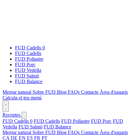
FUD Cadells 0
FUD Cadells
FUD Pollastre
FUD Porc
FUD Vedella
FUD Salmó
FUD Balance
Menjar natural
Sobre FUD
Blog
FAQs
Contacte
Àrea d'usuaris
Calcula el teu menú
Receptes
FUD Cadells 0
FUD Cadells
FUD Pollastre
FUD Porc
FUD
Vedella
FUD Salmó
FUD Balance
Menjar natural
Sobre FUD
Blog
FAQs
Contacte
Àrea d'usuaris
CA
DE
EN
ES
FR
PT