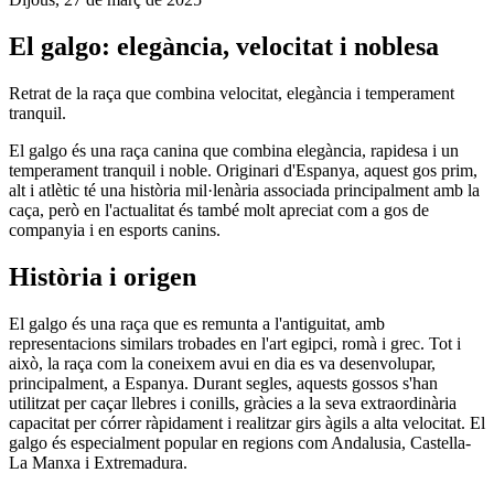
El galgo: elegància, velocitat i noblesa
Retrat de la raça que combina velocitat, elegància i temperament
tranquil.
El galgo és una raça canina que combina elegància, rapidesa i un
temperament tranquil i noble. Originari d'Espanya, aquest gos prim,
alt i atlètic té una història mil·lenària associada principalment amb la
caça, però en l'actualitat és també molt apreciat com a gos de
companyia i en esports canins.
Història i origen
El galgo és una raça que es remunta a l'antiguitat, amb
representacions similars trobades en l'art egipci, romà i grec. Tot i
això, la raça com la coneixem avui en dia es va desenvolupar,
principalment, a Espanya. Durant segles, aquests gossos s'han
utilitzat per caçar llebres i conills, gràcies a la seva extraordinària
capacitat per córrer ràpidament i realitzar girs àgils a alta velocitat. El
galgo és especialment popular en regions com Andalusia, Castella-
La Manxa i Extremadura.