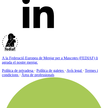
A la Federació Europea de Menjar per a Mascotes (FEDIAF) li
agrada el nostre menjar.
Política de privadesa
·
Política de galetes
·
Avís legal
·
Termes i
condicions
·
Àrea de professionals