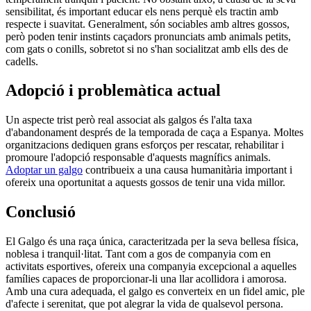
sensibilitat, és important educar els nens perquè els tractin amb
respecte i suavitat. Generalment, són sociables amb altres gossos,
però poden tenir instints caçadors pronunciats amb animals petits,
com gats o conills, sobretot si no s'han socialitzat amb ells des de
cadells.
Adopció i problemàtica actual
Un aspecte trist però real associat als galgos és l'alta taxa
d'abandonament després de la temporada de caça a Espanya. Moltes
organitzacions dediquen grans esforços per rescatar, rehabilitar i
promoure l'adopció responsable d'aquests magnífics animals.
Adoptar un galgo
contribueix a una causa humanitària important i
ofereix una oportunitat a aquests gossos de tenir una vida millor.
Conclusió
El Galgo és una raça única, caracteritzada per la seva bellesa física,
noblesa i tranquil·litat. Tant com a gos de companyia com en
activitats esportives, ofereix una companyia excepcional a aquelles
famílies capaces de proporcionar-li una llar acollidora i amorosa.
Amb una cura adequada, el galgo es converteix en un fidel amic, ple
d'afecte i serenitat, que pot alegrar la vida de qualsevol persona.