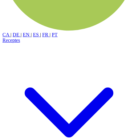
CA
|
DE
|
EN
|
ES
|
FR
|
PT
Receptes