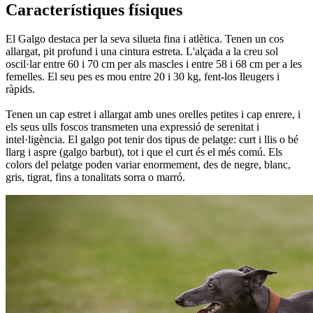
Característiques físiques
El Galgo destaca per la seva silueta fina i atlètica. Tenen un cos
allargat, pit profund i una cintura estreta. L'alçada a la creu sol
oscil·lar entre 60 i 70 cm per als mascles i entre 58 i 68 cm per a les
femelles. El seu pes es mou entre 20 i 30 kg, fent-los lleugers i
ràpids.
Tenen un cap estret i allargat amb unes orelles petites i cap enrere, i
els seus ulls foscos transmeten una expressió de serenitat i
intel·ligència. El galgo pot tenir dos tipus de pelatge: curt i llis o bé
llarg i aspre (galgo barbut), tot i que el curt és el més comú. Els
colors del pelatge poden variar enormement, des de negre, blanc,
gris, tigrat, fins a tonalitats sorra o marró.