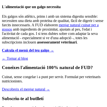
L'alimentació que un galgo necessita
Els galgos són atlètics, prims i amb un sistema digestiu sensible:
necessiten una dieta amb proteïna de qualitat, fàcil de digerir i sense
farcits innecessaris. A FUD elaborem
menjar natural cuinat per a
gossos
amb ingredients de proximitat, ajustats al pes, l'edat i
l'activitat de cada gos. I si tens dubtes sobre com adaptar la seva
alimentació - especialment si ve d'una adopció -, totes les
subscripcions inclouen
assessorament veterinari
.
Calcula el menú del teu galgo →
← Tornar al blog
Coneixes l'alimentació 100% natural de FUD?
Cuinat, sense congelar i a punt per servir. Formulat per veterinaris
nutricionistes.
Descobreix el menjar natural
→
Subscriu-te al butlletí