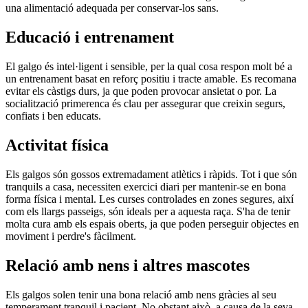
una alimentació adequada per conservar-los sans.
Educació i entrenament
El galgo és intel·ligent i sensible, per la qual cosa respon molt bé a
un entrenament basat en reforç positiu i tracte amable. Es recomana
evitar els càstigs durs, ja que poden provocar ansietat o por. La
socialització primerenca és clau per assegurar que creixin segurs,
confiats i ben educats.
Activitat física
Els galgos són gossos extremadament atlètics i ràpids. Tot i que són
tranquils a casa, necessiten exercici diari per mantenir-se en bona
forma física i mental. Les curses controlades en zones segures, així
com els llargs passeigs, són ideals per a aquesta raça. S'ha de tenir
molta cura amb els espais oberts, ja que poden perseguir objectes en
moviment i perdre's fàcilment.
Relació amb nens i altres mascotes
Els galgos solen tenir una bona relació amb nens gràcies al seu
temperament tranquil i pacient. No obstant això, a causa de la seva