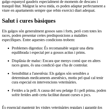
galgo espanyol gaudeix especialment de moments de descans i
tranquil·litat. Malgrat la seva mida, es poden adaptar perfectament a
viure en apartaments sempre que rebin exercici diari adequat.
Salut i cures bàsiques
Els galgos són generalment gossos sans i forts, però com totes les
races, poden presentar certes predisposicions a malalties
específiques. Entre aquestes condicions trobem:
Problemes digestius: És recomanable seguir una dieta
equilibrada i especial per a gossos actius i prims.
Displàsia de maluc: Encara que menys comú que en altres
races grans, és una condició que s'ha de controlar.
Sensibilitat a l'anestèsia: Els galgos són sensibles a
determinats medicaments anestèsics, motiu pel qual cal tenir
cura especial en intervencions veterinàries.
Ferides a la pell: A causa del seu pelatge fi i pell prima, poden
sofrir ferides amb certa facilitat durant curses o jocs.
És essencial mantenir les visites veterinàries regulars i garantir-los