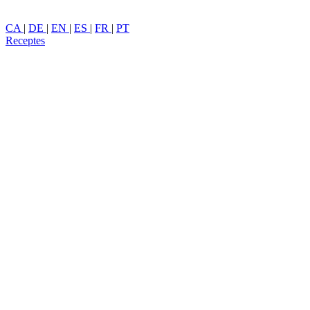
CA
|
DE
|
EN
|
ES
|
FR
|
PT
Receptes