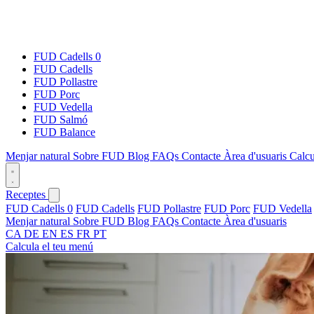
FUD Cadells 0
FUD Cadells
FUD Pollastre
FUD Porc
FUD Vedella
FUD Salmó
FUD Balance
Menjar natural
Sobre FUD
Blog
FAQs
Contacte
Àrea d'usuaris
Calcu
Receptes
FUD Cadells 0
FUD Cadells
FUD Pollastre
FUD Porc
FUD Vedella
Menjar natural
Sobre FUD
Blog
FAQs
Contacte
Àrea d'usuaris
CA
DE
EN
ES
FR
PT
Calcula el teu menú