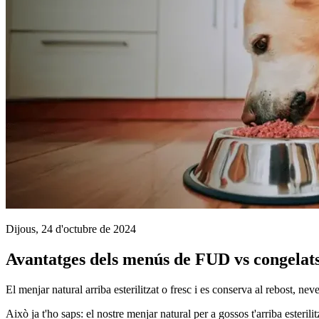
Dijous, 24 d'octubre de 2024
Avantatges dels menús de FUD vs congelat
El menjar natural arriba esterilitzat o fresc i es conserva al rebost, nev
Això ja t'ho saps: el nostre menjar natural per a gossos t'arriba esteril