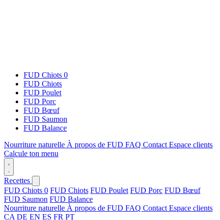
FUD Chiots 0
FUD Chiots
FUD Poulet
FUD Porc
FUD Bœuf
FUD Saumon
FUD Balance
Nourriture naturelle
À propos de FUD
FAQ
Contact
Espace clients
Calcule ton menu
Recettes
FUD Chiots 0
FUD Chiots
FUD Poulet
FUD Porc
FUD Bœuf
FUD Saumon
FUD Balance
Nourriture naturelle
À propos de FUD
FAQ
Contact
Espace clients
CA
DE
EN
ES
FR
PT