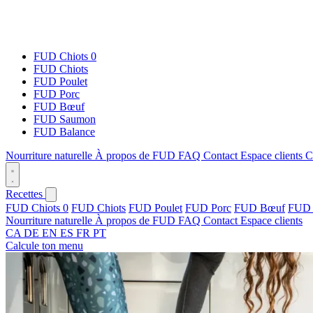
FUD Chiots 0
FUD Chiots
FUD Poulet
FUD Porc
FUD Bœuf
FUD Saumon
FUD Balance
Nourriture naturelle
À propos de FUD
FAQ
Contact
Espace clients
C
Recettes
FUD Chiots 0
FUD Chiots
FUD Poulet
FUD Porc
FUD Bœuf
FUD 
Nourriture naturelle
À propos de FUD
FAQ
Contact
Espace clients
CA
DE
EN
ES
FR
PT
Calcule ton menu