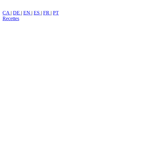
CA
|
DE
|
EN
|
ES
|
FR
|
PT
Recettes