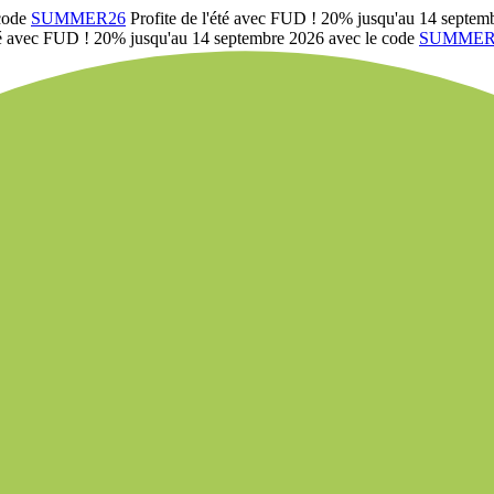
 code
SUMMER26
Profite de l'été avec FUD ! 20% jusqu'au 14 septem
été avec FUD ! 20% jusqu'au 14 septembre 2026 avec le code
SUMMER