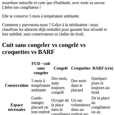
nourriture naturelle et cuite que d'habitude, avec toute sa saveur.
Libère ton congélateur !
Elle se conserve 5 mois à température ambiante.
Comment y parvenons-nous ? Grâce à la stérilisation : nous
chauffons les aliments déjà emballés pour garantir leur sécurité et
leur stabilité, sans conservateurs ni chaîne du froid.
Cuit sans congeler vs congelé vs
croquettes vs BARF
FUD · cuit
sans
Congelé
Croquettes
BARF (cru)
congeler
Des mois,
Quelques
5 mois à
Des mois
mais
jours et
Conservation
température
dans le
toujours
toujours au
ambiante
placard
congelé
froid
Garde-
De la place
Occupe de
Un sac
manger,
au
Espace
la place
volumineux
placard ou
congélateur
nécessaire
dans le
dans un
tout endroit
ou au
congélateur
endroit sec