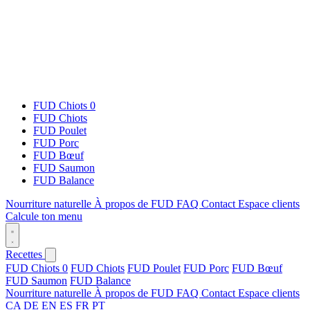
FUD Chiots 0
FUD Chiots
FUD Poulet
FUD Porc
FUD Bœuf
FUD Saumon
FUD Balance
Nourriture naturelle
À propos de FUD
FAQ
Contact
Espace clients
Calcule ton menu
Recettes
FUD Chiots 0
FUD Chiots
FUD Poulet
FUD Porc
FUD Bœuf
FUD Saumon
FUD Balance
Nourriture naturelle
À propos de FUD
FAQ
Contact
Espace clients
CA
DE
EN
ES
FR
PT