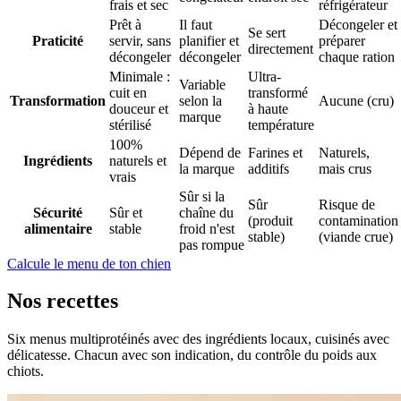
frais et sec
réfrigérateur
Prêt à
Il faut
Décongeler et
Se sert
Praticité
servir, sans
planifier et
préparer
directement
décongeler
décongeler
chaque ration
Minimale :
Ultra-
Variable
cuit en
transformé
Transformation
selon la
Aucune (cru)
douceur et
à haute
marque
stérilisé
température
100%
Dépend de
Farines et
Naturels,
Ingrédients
naturels et
la marque
additifs
mais crus
vrais
Sûr si la
Sûr
Risque de
Sécurité
Sûr et
chaîne du
(produit
contamination
alimentaire
stable
froid n'est
stable)
(viande crue)
pas rompue
Calcule le menu de ton chien
Nos recettes
Six menus multiprotéinés avec des ingrédients locaux, cuisinés avec
délicatesse. Chacun avec son indication, du contrôle du poids aux
chiots.