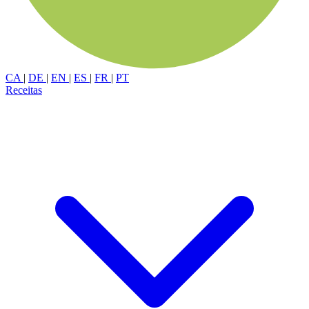
CA
|
DE
|
EN
|
ES
|
FR
|
PT
Receitas