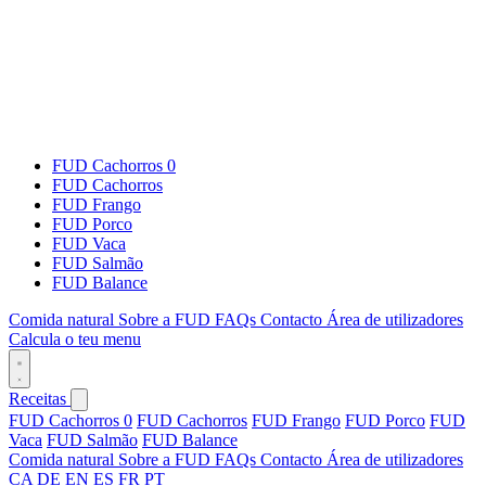
FUD Cachorros 0
FUD Cachorros
FUD Frango
FUD Porco
FUD Vaca
FUD Salmão
FUD Balance
Comida natural
Sobre a FUD
FAQs
Contacto
Área de utilizadores
Calcula o teu menu
Receitas
FUD Cachorros 0
FUD Cachorros
FUD Frango
FUD Porco
FUD
Vaca
FUD Salmão
FUD Balance
Comida natural
Sobre a FUD
FAQs
Contacto
Área de utilizadores
CA
DE
EN
ES
FR
PT