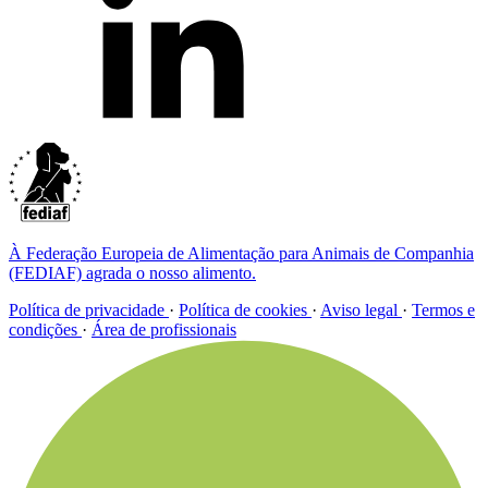
À Federação Europeia de Alimentação para Animais de Companhia
(FEDIAF) agrada o nosso alimento.
Política de privacidade
·
Política de cookies
·
Aviso legal
·
Termos e
condições
·
Área de profissionais