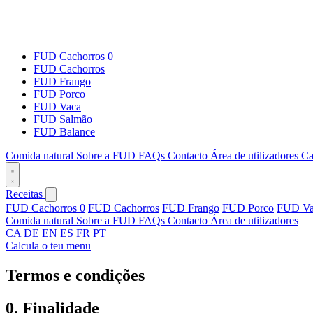
FUD Cachorros 0
FUD Cachorros
FUD Frango
FUD Porco
FUD Vaca
FUD Salmão
FUD Balance
Comida natural
Sobre a FUD
FAQs
Contacto
Área de utilizadores
Ca
Receitas
FUD Cachorros 0
FUD Cachorros
FUD Frango
FUD Porco
FUD Va
Comida natural
Sobre a FUD
FAQs
Contacto
Área de utilizadores
CA
DE
EN
ES
FR
PT
Calcula o teu menu
Termos e condições
0. Finalidade