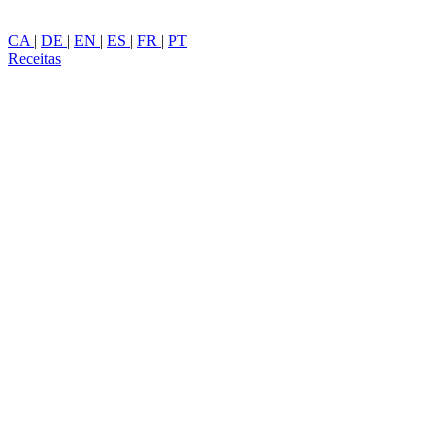
CA
|
DE
|
EN
|
ES
|
FR
|
PT
Receitas