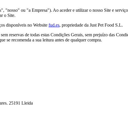
", "nosso" ou "a Empresa"). Ao aceder e utilizar o nosso Site e serviços
r o Site.
ços disponíveis no Website
fud.es
, propriedade da Just Pet Food S.L.
 e sem reservas de todas estas Condições Gerais, sem prejuízo das Condi
que se recomenda a sua leitura antes de qualquer compra.
rares. 25191 Lleida