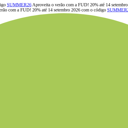
digo
SUMMER26
Aproveita o verão com a FUD! 20% até 14 setembr
verão com a FUD! 20% até 14 setembro 2026 com o código
SUMMER