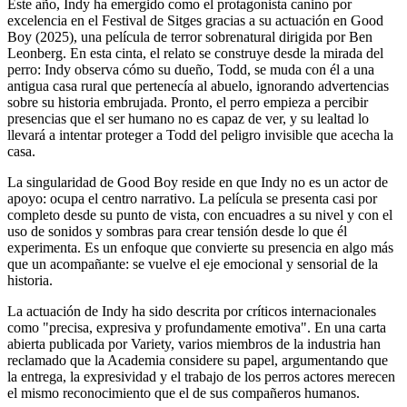
Este año, Indy ha emergido como el protagonista canino por
excelencia en el Festival de Sitges gracias a su actuación en Good
Boy (2025), una película de terror sobrenatural dirigida por Ben
Leonberg. En esta cinta, el relato se construye desde la mirada del
perro: Indy observa cómo su dueño, Todd, se muda con él a una
antigua casa rural que pertenecía al abuelo, ignorando advertencias
sobre su historia embrujada. Pronto, el perro empieza a percibir
presencias que el ser humano no es capaz de ver, y su lealtad lo
llevará a intentar proteger a Todd del peligro invisible que acecha la
casa.
La singularidad de Good Boy reside en que Indy no es un actor de
apoyo: ocupa el centro narrativo. La película se presenta casi por
completo desde su punto de vista, con encuadres a su nivel y con el
uso de sonidos y sombras para crear tensión desde lo que él
experimenta. Es un enfoque que convierte su presencia en algo más
que un acompañante: se vuelve el eje emocional y sensorial de la
historia.
La actuación de Indy ha sido descrita por críticos internacionales
como "precisa, expresiva y profundamente emotiva". En una carta
abierta publicada por Variety, varios miembros de la industria han
reclamado que la Academia considere su papel, argumentando que
la entrega, la expresividad y el trabajo de los perros actores merecen
el mismo reconocimiento que el de sus compañeros humanos.