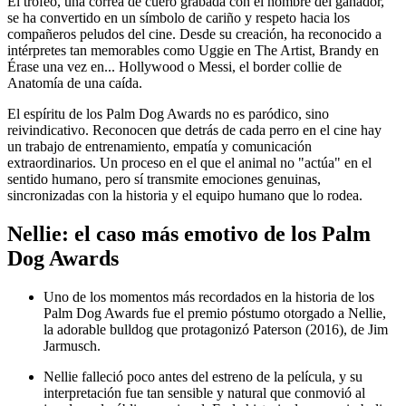
El trofeo, una correa de cuero grabada con el nombre del ganador,
se ha convertido en un símbolo de cariño y respeto hacia los
compañeros peludos del cine. Desde su creación, ha reconocido a
intérpretes tan memorables como Uggie en The Artist, Brandy en
Érase una vez en... Hollywood o Messi, el border collie de
Anatomía de una caída.
El espíritu de los Palm Dog Awards no es paródico, sino
reivindicativo. Reconocen que detrás de cada perro en el cine hay
un trabajo de entrenamiento, empatía y comunicación
extraordinarios. Un proceso en el que el animal no "actúa" en el
sentido humano, pero sí transmite emociones genuinas,
sincronizadas con la historia y el equipo humano que lo rodea.
Nellie: el caso más emotivo de los Palm
Dog Awards
Uno de los momentos más recordados en la historia de los
Palm Dog Awards fue el premio póstumo otorgado a Nellie,
la adorable bulldog que protagonizó Paterson (2016), de Jim
Jarmusch.
Nellie falleció poco antes del estreno de la película, y su
interpretación fue tan sensible y natural que conmovió al