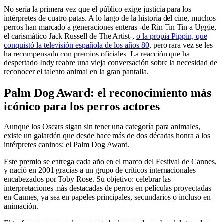
No sería la primera vez que el público exige justicia para los
intérpretes de cuatro patas. A lo largo de la historia del cine, muchos
perros han marcado a generaciones enteras -de Rin Tin Tin a Uggie,
el carismático Jack Russell de The Artist-,
o la propia Pippin, que
conquistó la televisión española de los años 80
, pero rara vez se les
ha recompensado con premios oficiales. La reacción que ha
despertado Indy reabre una vieja conversación sobre la necesidad de
reconocer el talento animal en la gran pantalla.
Palm Dog Award: el reconocimiento más
icónico para los perros actores
Aunque los Oscars sigan sin tener una categoría para animales,
existe un galardón que desde hace más de dos décadas honra a los
intérpretes caninos: el Palm Dog Award.
Este premio se entrega cada año en el marco del Festival de Cannes,
y nació en 2001 gracias a un grupo de críticos internacionales
encabezados por Toby Rose. Su objetivo: celebrar las
interpretaciones más destacadas de perros en películas proyectadas
en Cannes, ya sea en papeles principales, secundarios o incluso en
animación.