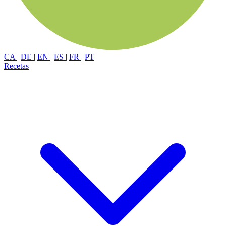
CA
|
DE
|
EN
|
ES
|
FR
|
PT
Recetas