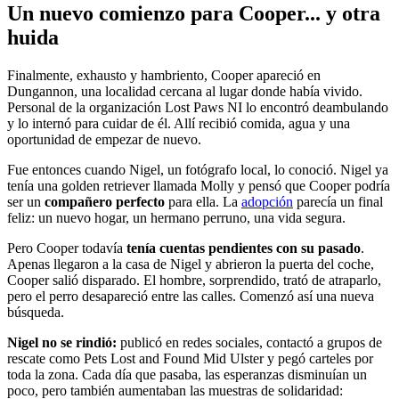
Un nuevo comienzo para Cooper... y otra
huida
Finalmente, exhausto y hambriento, Cooper apareció en
Dungannon, una localidad cercana al lugar donde había vivido.
Personal de la organización Lost Paws NI lo encontró deambulando
y lo internó para cuidar de él. Allí recibió comida, agua y una
oportunidad de empezar de nuevo.
Fue entonces cuando Nigel, un fotógrafo local, lo conoció. Nigel ya
tenía una golden retriever llamada Molly y pensó que Cooper podría
ser un
compañero perfecto
para ella. La
adopción
parecía un final
feliz: un nuevo hogar, un hermano perruno, una vida segura.
Pero Cooper todavía
tenía cuentas pendientes con su pasado
.
Apenas llegaron a la casa de Nigel y abrieron la puerta del coche,
Cooper salió disparado. El hombre, sorprendido, trató de atraparlo,
pero el perro desapareció entre las calles. Comenzó así una nueva
búsqueda.
Nigel no se rindió:
publicó en redes sociales, contactó a grupos de
rescate como Pets Lost and Found Mid Ulster y pegó carteles por
toda la zona. Cada día que pasaba, las esperanzas disminuían un
poco, pero también aumentaban las muestras de solidaridad: