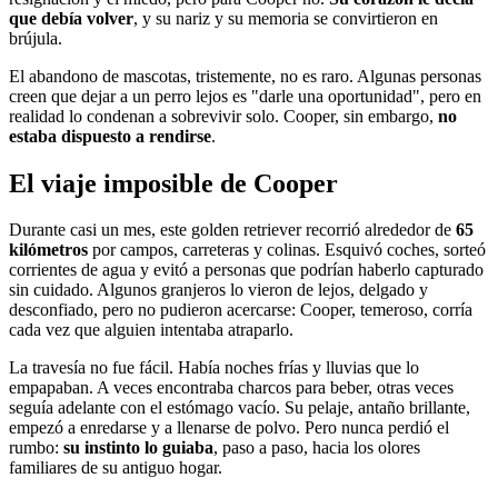
que debía volver
, y su nariz y su memoria se convirtieron en
brújula.
El abandono de mascotas, tristemente, no es raro. Algunas personas
creen que dejar a un perro lejos es "darle una oportunidad", pero en
realidad lo condenan a sobrevivir solo. Cooper, sin embargo,
no
estaba dispuesto a rendirse
.
El viaje imposible de Cooper
Durante casi un mes, este golden retriever recorrió alrededor de
65
kilómetros
por campos, carreteras y colinas. Esquivó coches, sorteó
corrientes de agua y evitó a personas que podrían haberlo capturado
sin cuidado. Algunos granjeros lo vieron de lejos, delgado y
desconfiado, pero no pudieron acercarse: Cooper, temeroso, corría
cada vez que alguien intentaba atraparlo.
La travesía no fue fácil. Había noches frías y lluvias que lo
empapaban. A veces encontraba charcos para beber, otras veces
seguía adelante con el estómago vacío. Su pelaje, antaño brillante,
empezó a enredarse y a llenarse de polvo. Pero nunca perdió el
rumbo:
su instinto lo guiaba
, paso a paso, hacia los olores
familiares de su antiguo hogar.