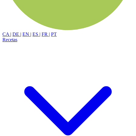
CA
|
DE
|
EN
|
ES
|
FR
|
PT
Recetas