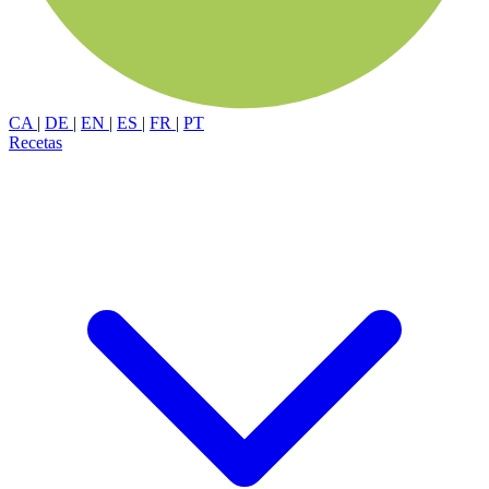
CA
|
DE
|
EN
|
ES
|
FR
|
PT
Recetas