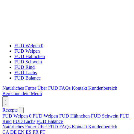
FUD Welpen 0
FUD Welpen
FUD Hähnchen
FUD Schwein
FUD Rind
FUD Lachs
FUD Balance
Natürliches Futter
Über FUD
FAQs
Kontakt
Kundenbereich
Berechne dein Menü
Rezepte
FUD Welpen 0
FUD Welpen
FUD Hähnchen
FUD Schwein
FUD
Rind
FUD Lachs
FUD Balance
Natürliches Futter
Über FUD
FAQs
Kontakt
Kundenbereich
CA
DE
EN
ES
FR
PT