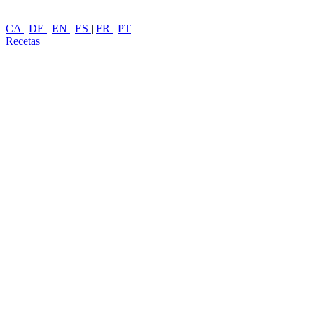
CA
|
DE
|
EN
|
ES
|
FR
|
PT
Recetas