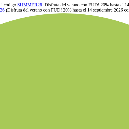
el código
SUMMER26
¡Disfruta del verano con FUD! 20% hasta el 1
26
¡Disfruta del verano con FUD! 20% hasta el 14 septiembre 2026 co