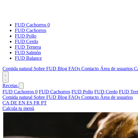
FUD Cachorros 0
FUD Cachorros
FUD Pollo
FUD Cerdo
FUD Ternera
FUD Salmón
FUD Balance
Comida natural
Sobre FUD
Blog
FAQs
Contacto
Área de usuarios
C
Recetas
FUD Cachorros 0
FUD Cachorros
FUD Pollo
FUD Cerdo
FUD Tern
Comida natural
Sobre FUD
Blog
FAQs
Contacto
Área de usuarios
CA
DE
EN
ES
FR
PT
Calcula tu menú