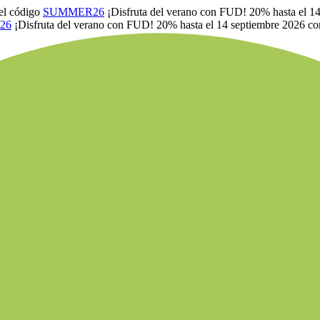
el código
SUMMER26
¡Disfruta del verano con FUD! 20% hasta el 1
26
¡Disfruta del verano con FUD! 20% hasta el 14 septiembre 2026 co