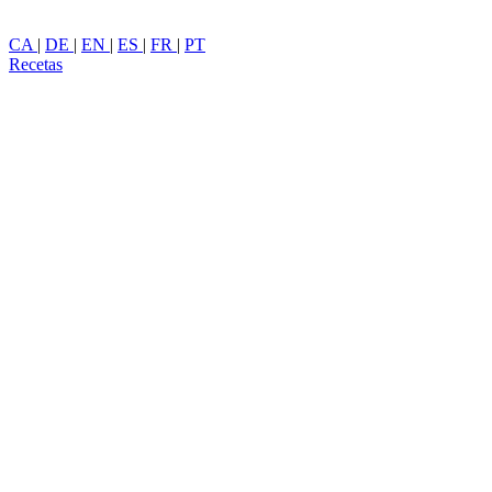
CA
|
DE
|
EN
|
ES
|
FR
|
PT
Recetas