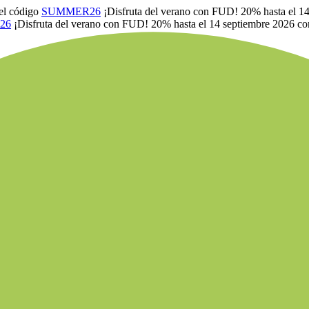
el código
SUMMER26
¡Disfruta del verano con FUD! 20% hasta el 1
26
¡Disfruta del verano con FUD! 20% hasta el 14 septiembre 2026 co