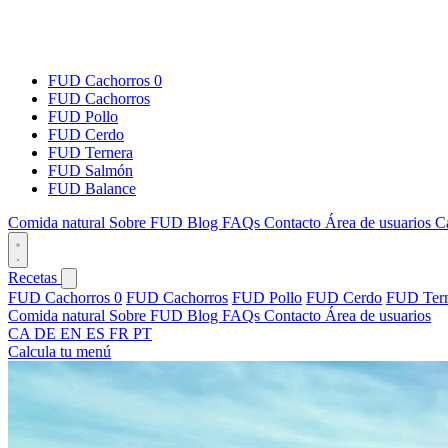
FUD Cachorros 0
FUD Cachorros
FUD Pollo
FUD Cerdo
FUD Ternera
FUD Salmón
FUD Balance
Comida natural
Sobre FUD
Blog
FAQs
Contacto
Área de usuarios
C
Recetas
FUD Cachorros 0
FUD Cachorros
FUD Pollo
FUD Cerdo
FUD Tern
Comida natural
Sobre FUD
Blog
FAQs
Contacto
Área de usuarios
CA
DE
EN
ES
FR
PT
Calcula tu menú