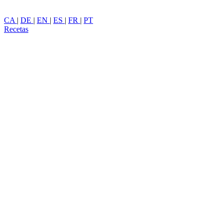
CA
|
DE
|
EN
|
ES
|
FR
|
PT
Recetas